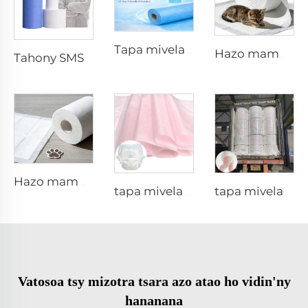
Tapa mivelatra kirurgikaly SMMS SMS hazo tsy fandrika XINGDI tanàna famokarana
Hazo mampisoroka foana mavotsy nentim-paharazana ho an'ny karazana biby mpijaly - Shandong Xingdi Vondrona Vaovao
Tahony SMS / SMMS tsy mifamatotra ho an'ny famatsiana sy ny famonjena
Hazo mampiditra rano mavotsy nentim-paharazana ho an'ny karazana biby mpijaly - Shandong Xingdi Vondrona Vaovao
tapa mivelatra mando sy mampiditra rano 10-13gsm SSSS 100%PP hazo tsy fandrika ho an'ny taolan-tsipìka fampiasana hanadiovana - Shandong Xingdi Vondrona Vaovao
tapa mivelatra mando sy tsy mampiahy ranom-boaloboka 15gsm SMMS 100%PP SMMS hazo tsy fandrika ho an'ny sisin-tongony fampiasana hanadiovana - Shandong Xingdi Vondrona Vaovao
Vatosoa tsy mizotra tsara azo atao ho vidin'ny
hananana