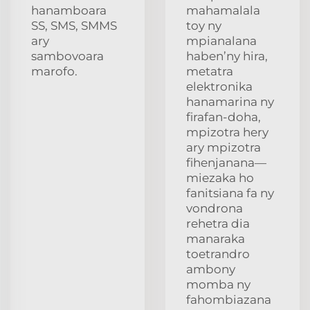
hanamboara
mahamalala
SS, SMS, SMMS
toy ny
ary
mpianalana
sambovoara
haben’ny hira,
marofo.
metatra
elektronika
hanamarina ny
firafan-doha,
mpizotra hery
ary mpizotra
fihenjanana—
miezaka ho
fanitsiana fa ny
vondrona
rehetra dia
manaraka
toetrandro
ambony
momba ny
fahombiazana