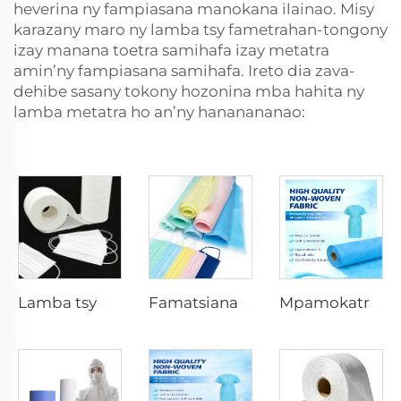
heverina ny fampiasana manokana ilainao. Misy
karazany maro ny lamba tsy fametrahan-tongony
izay manana toetra samihafa izay metatra
amin’ny fampiasana samihafa. Ireto dia zava-
dehibe sasany tokony hozonina mba hahita ny
lamba metatra ho an’ny hananananao:
Lamba tsy mando sy miloko 100%PP SS Spunbond tsy mifamatotra ho an'ny zana-tsipìka fampidirana airtavo
Famatsiana trano famokarana lamba tsy mifamatotra SS Spunbond manda-dràfo ho an'ny zana-tsipìka voajanahary
Mpamokatra tambin'ny lamba tsy mifamatotra PP SMMS 43gsm 45gsm misy loko manokana