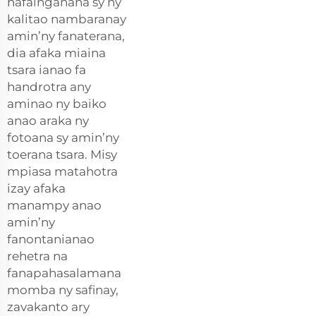
hafainganana sy ny
kalitao nambaranay
amin’ny fanaterana,
dia afaka miaina
tsara ianao fa
handrotra any
aminao ny baiko
anao araka ny
fotoana sy amin’ny
toerana tsara. Misy
mpiasa matahotra
izay afaka
manampy anao
amin’ny
fanontanianao
rehetra na
fanapahasalamana
momba ny safinay,
zavakanto ary