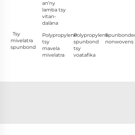
an’ny
lamba tsy
vitan-
dalàna
Tsy
Polypropylene
Polypropylene
Spunbonde
mivelatra
tsy
spunbond
nonwovens
spunbond
mavela
tsy
mivelatra
voatafika