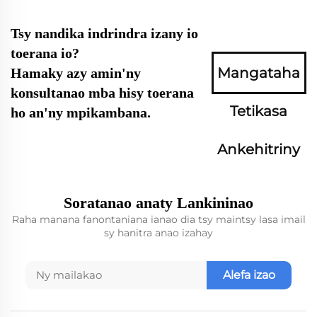
Tsy nandika indrindra izany io
toerana io?
Mangataha
Hamaky azy amin'ny
konsultanao mba hisy toerana
Tetikasa
ho an'ny mpikambana.
Ankehitriny
Soratanao anaty Lankininao
Raha manana fanontaniana ianao dia tsy maintsy lasa imail
sy hanitra anao izahay
Alefa izao