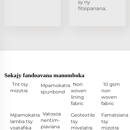
sy ny
fitsipanana.
Sokajy fandoavana manomboka
Tnt tsy
Non
10 gsm
Mpamokatra
mizotra
woven
non
spunbond
lining
woven
fabric
fabric
Vatosoa
Mpamokatra
Geotextile
Famatsiana
nentim-
lamba tsy
tsy
tsy
piaviana
voatafika
mivelatra
mizotra