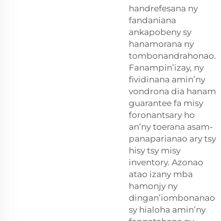
handrefesana ny
fandaniana
ankapobeny sy
hanamorana ny
tombonandrahonao.
Fanampin’izay, ny
fividinana amin’ny
vondrona dia hanam
guarantee fa misy
foronantsary ho
an’ny toerana asam-
panaparianao ary tsy
hisy tsy misy
inventory. Azonao
atao izany mba
hamonjy ny
dingan’iombonanao
sy hialoha amin’ny