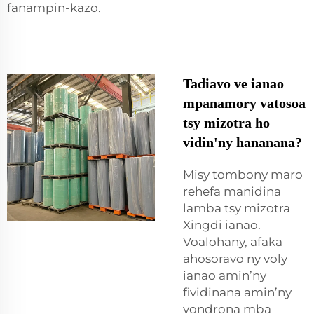
fanampin-kazo.
Tadiavo ve ianao
mpanamory vatosoa
tsy mizotra ho
vidin'ny hananana?
Misy tombony maro
rehefa manidina
lamba tsy mizotra
Xingdi ianao.
Voalohany, afaka
ahosoravo ny voly
ianao amin’ny
fividinana amin’ny
vondrona mba