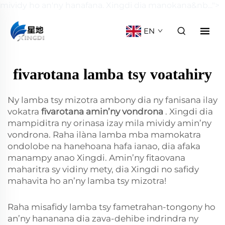
mividy ho an'ny hanafana. Xingdi dia manokana&nb...">
EN
fivarotana lamba tsy voatahiry
Ny lamba tsy mizotra ambony dia ny fanisana ilay
vokatra
fivarotana amin’ny vondrona
. Xingdi dia
mampiditra ny orinasa izay mila mividy amin’ny
vondrona. Raha ilàna lamba mba mamokatra
ondolobe na hanehoana hafa ianao, dia afaka
manampy anao Xingdi. Amin’ny fitaovana
maharitra sy vidiny mety, dia Xingdi no safidy
mahavita ho an’ny lamba tsy mizotra!
Raha misafidy lamba tsy fametrahan-tongony ho
an’ny hananana dia zava-dehibe indrindra ny