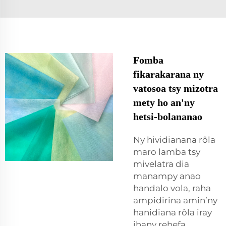
Fomba
fikarakarana ny
vatosoa tsy mizotra
mety ho an'ny
hetsi-bolananao
Ny hividianana rôla
maro lamba tsy
mivelatra dia
manampy anao
handalo vola, raha
ampidirina amin’ny
hanidiana rôla iray
ihany rehefa