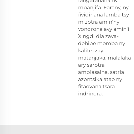
fangatahana ny
mpanjifa. Farany, ny
fividinana lamba tsy
mizotra amin’ny
vondrona avy amin’i
Xingdi dia zava-
dehibe momba ny
kalite izay
matanjaka, malalaka
ary sarotra
ampiasaina, satria
azontsika atao ny
fitaovana tsara
indrindra.