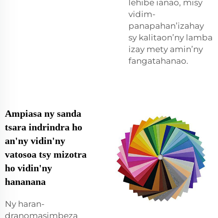
lehibe ianao, misy
vidim-
panapahan’izahay
sy kalitaon’ny lamba
izay mety amin’ny
fangatahanao.
Ampiasa ny sanda
tsara indrindra ho
an'ny vidin'ny
vatosoa tsy mizotra
ho vidin'ny
hananana
Ny haran-
dranomasimbeza