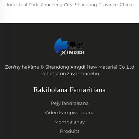
Industrial Park, Zoucheng City, Shandong Province, China
Zon'ny hakàna © Shandong Xingdi New Material Co.,Ltd
Rehetra no zava-maneho
Rakibolana Famaritiana
Pejy fandraisana
Vidéo Fampivelozana
Momba anay
Produits