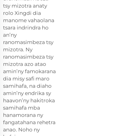
tsy mizotra anaty
rolo Xingdi dia
manome vahaolana
tsara indrindra ho
an’ny
ranomasimbeza tsy
mizotra. Ny
ranomasimbeza tsy
mizotra azo atao
amin’ny famokarana
dia misy safi maro
samihafa, na diaho
amin’ny endrika sy
haavon’ny hakitroka
samihafa mba
hanamorana ny
fangatahana rehetra
anao. Noho ny