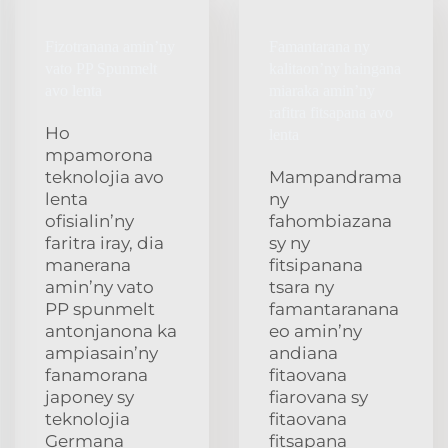
Fizotranana amin’ny
Famantarana ny
vato PP Spunmelt
kalitaon’ny haingana
avo lenta
miaraka amin’ny
rafitra fitsapana avo
Ho
lenta
mpamorona
teknolojia avo
Mampandrama
lenta
ny
ofisialin’ny
fahombiazana
faritra iray, dia
sy ny
manerana
fitsipanana
amin’ny vato
tsara ny
PP spunmelt
famantaranana
antonjanona ka
eo amin’ny
ampiasain’ny
andiana
fanamorana
fitaovana
japoney sy
fiarovana sy
teknolojia
fitaovana
Germana
fitsapana