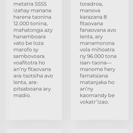
metatra SSSS
toradroa,
izahay manana
manova
harena taonina
karazana 8
12.000 tonina,
fitaovana
mahatonga azy
fanaovana avo
hanamboara
lenta, ary
vato be loza
manamorona
marofo sy
vola mihoatra
sambovoara
ny 96.000 tona
voafitotra ho
isan-taona—
an’ny fitaovana
manome hery
ara-tsotsiha avo
famatsiana
lenta, ara-
matanjaka ho
pitsaboana ary
an’ny
madio.
kaomandy be
vokatr’izao.