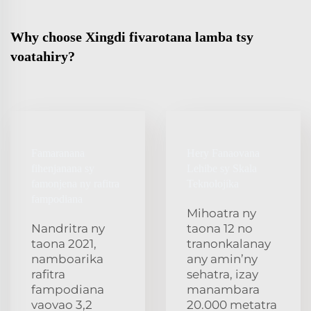
Why choose Xingdi fivarotana lamba tsy
voatahiry?
Famaranana
Hery Fanaovana
fihenjanana sy
Lehibe sy Skala
famonjena ny rafitra
Teknolojika
fampodiana
Mihoatra ny
Nandritra ny
taona 12 no
taona 2021,
tranonkalanay
namboarika
any amin’ny
rafitra
sehatra, izay
fampodiana
manambara
vaovao 3,2
20.000 metatra