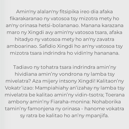
Amin'ny alalan'ny fitsipika ireo dia afaka
fikarakaranao ny vatosoa tsy mizotra mety ho
an'ny orinasa hetsi-bolananao. Manana karazana
maro ny Xingdi avy amin'ny vatosoa tsara, afaka
hitadyo ny vatosoa mety ho an'ny zavatra
amboarinao. Safidio Xingdi ho an'ny vatosoa tsy
mizotra tsara indrindra ho vidin'ny hananana.
Tadiavo ny tohatra tsara indrindra amin’ny
hividiana amin’ny vondrona ny lamba tsy
mivelatra? Aza mijery intsony Xingdi! Kalitaon’ny
Vokatr’izao: Mampiahiahy an’izahay ny lamba tsy
mivelatra be kalitao amin’ny vidin-tsotra; Toerana
ambony amin’ny Fiaraha-monina: Nohaborika
tamin’ny famonjena ny orinasa - hanome vokatra
sy ratra be kalitao ho an’ny mpanjifa.