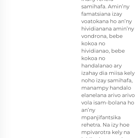
samihafa. Amin’ny
famatsiana izay
voatokana ho an’ny
hividianana amin’ny
vondrona, bebe
kokoa no
hividianao, bebe
kokoa no
handalanao ary
izahay dia miisa kely
noho izay samihafa,
manampy handalo
elanelana arivo arivo
vola isam-bolana ho
an’ny
mpanjifantsika
rehetra. Na izy hoe
mpivarotra kely na